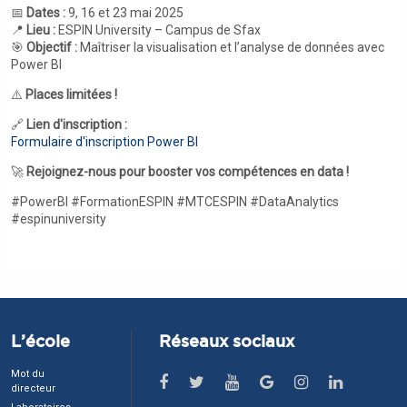
📅
Dates :
9, 16 et 23 mai 2025
📍
Lieu :
ESPIN University – Campus de Sfax
🎯
Objectif :
Maîtriser la visualisation et l’analyse de données avec
Power BI
⚠️
Places limitées !
🔗
Lien d'inscription :
Formulaire d'inscription Power BI
🚀
Rejoignez-nous pour booster vos compétences en data !
#PowerBI #FormationESPIN #MTCESPIN #DataAnalytics
#espinuniversity
L’école
Réseaux sociaux
Mot du
directeur