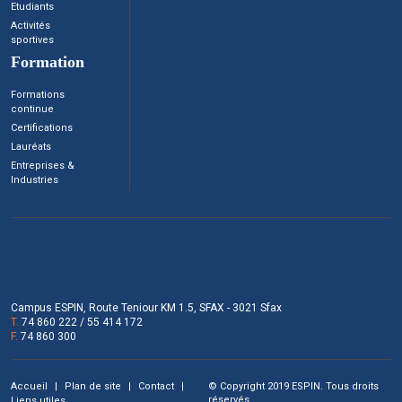
Etudiants
Activités
sportives
Formation
Formations
continue
Certifications
Lauréats
Entreprises &
Industries
Campus ESPIN, Route Teniour KM 1.5, SFAX - 3021 Sfax
T.
74 860 222 / 55 414 172
F.
74 860 300
Accueil
Plan de site
Contact
© Copyright 2019 ESPIN. Tous droits
réservés.
Liens utiles